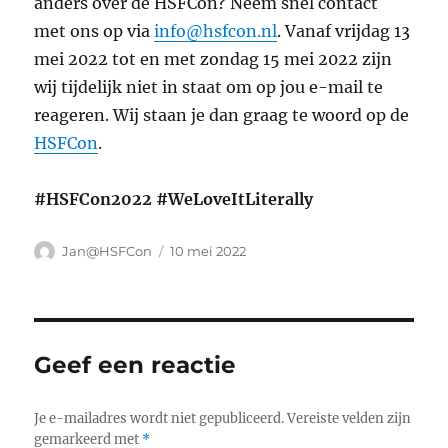
anders over de HSFCon? Neem snel contact
met ons op via
info@hsfcon.nl
. Vanaf vrijdag 13
mei 2022 tot en met zondag 15 mei 2022 zijn
wij tijdelijk niet in staat om op jou e-mail te
reageren. Wij staan je dan graag te woord op de
HSFCon
.
#HSFCon2022 #WeLoveItLiterally
Auteur
Geplaatst
Jan@HSFCon
10 mei 2022
op
Geef een reactie
Je e-mailadres wordt niet gepubliceerd.
Vereiste velden zijn
gemarkeerd met
*