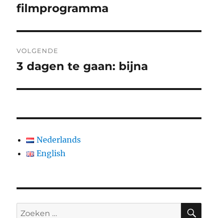
bericht:
filmprogramma
VOLGENDE
3 dagen te gaan: bijna
Volgend
bericht:
Nederlands
English
ZO
Zoeken